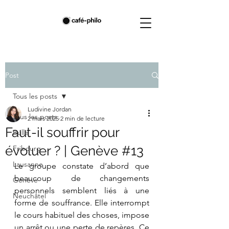
Post
Tous les posts
Ludivine Jordan
Tous les posts
2 mars 2025
2 min de lecture
Faut-il souffrir pour
Bulle
évoluer ? | Genève #13
Fribourg
Lausanne
Le groupe constate d’abord que 
beaucoup de changements 
Genève
personnels semblent liés à une 
Neuchâtel
forme de souffrance. Elle interrompt 
le cours habituel des choses, impose 
un arrêt ou une perte de repères. Ce 