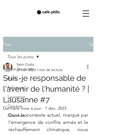
Post
Tous les posts
Yann Costa
Tous les posts
22 nov. 2023
1 min de lecture
Suis-je responsable de
Bulle
l'avenir de l'humanité ? |
Fribourg
Lausanne
Lausanne #7
Genève
Dernière mise à jour :
1 déc. 2023
Dans le contexte actuel, marqué par 
Neuchâtel
l'émergence de conflits armés et le 
réchauffement climatique, nous 