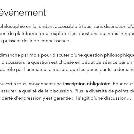
l'événement
philosophie en la rendant accessible à tous, sans distinction d'
t de plateforme pour explorer les questions qui nous intrigue
puissant désir de connaissance.
imanche par mois pour discuter d'une question philosophique 
a discussion, la question est choisie en début de séance par un v
 de rôle par l'animateur à mesure que les participants la deman
t ouvert à tous, moyennant une
 inscription obligatoire
. Pour cau
 assurer la qualité de la discussion. Plus la diversité de points 
liberté d'expression y est garantie : il s'agit d'une discussion…