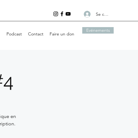
Se connecter
Evénements
g
Podcast
Contact
Faire un don
#4
ique en
ription.