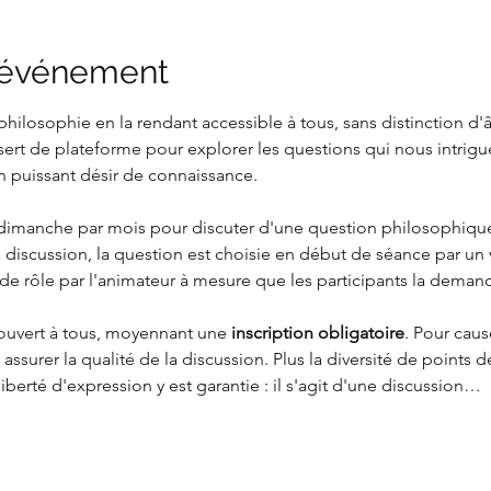
l'événement
philosophie en la rendant accessible à tous, sans distinction d'
t de plateforme pour explorer les questions qui nous intrigue
puissant désir de connaissance.
imanche par mois pour discuter d'une question philosophique 
a discussion, la question est choisie en début de séance par un v
 de rôle par l'animateur à mesure que les participants la deman
t ouvert à tous, moyennant une
 inscription obligatoire
. Pour cau
 assurer la qualité de la discussion. Plus la diversité de points 
liberté d'expression y est garantie : il s'agit d'une discussion…