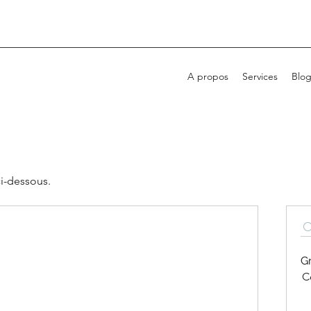
A propos
Services
Blo
ci-dessous.
G
Ce