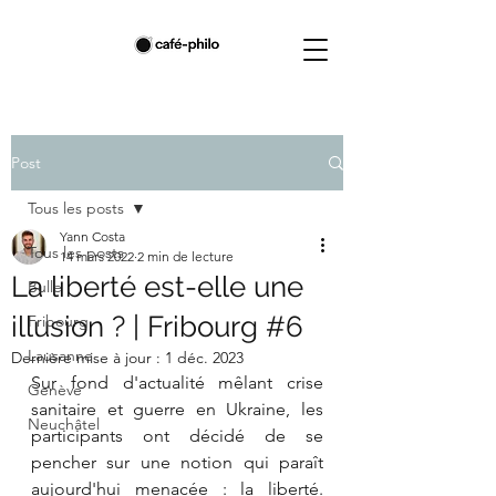
Post
Tous les posts
Yann Costa
Tous les posts
14 mars 2022
2 min de lecture
La liberté est-elle une
Bulle
illusion ? | Fribourg #6
Fribourg
Lausanne
Dernière mise à jour :
1 déc. 2023
Sur fond d'actualité mêlant crise 
Genève
sanitaire et guerre en Ukraine, les 
Neuchâtel
participants ont décidé de se 
pencher sur une notion qui paraît 
aujourd'hui menacée : la liberté. 