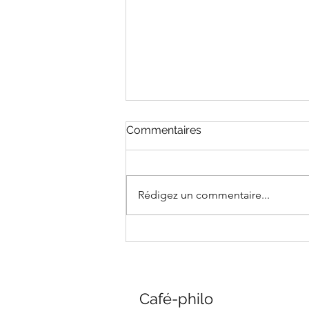
Commentaires
Rédigez un commentaire...
Faut-il perdre sa vie à la
gagner ? | Fribourg #17
Café-philo