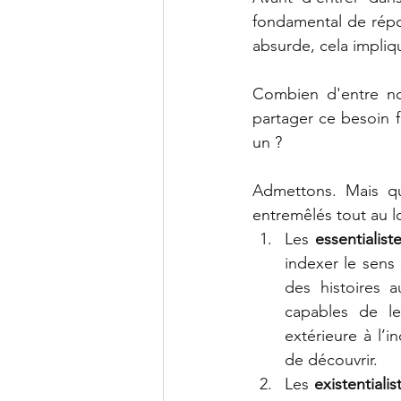
fondamental de répon
absurde, cela impliq
Combien d'entre nou
partager ce besoin f
un ?
Admettons. Mais qu
entremêlés tout au l
Les
 essentialist
indexer le sens 
des histoires 
capables de le
extérieure à l’i
de découvrir.
Les 
existentialis