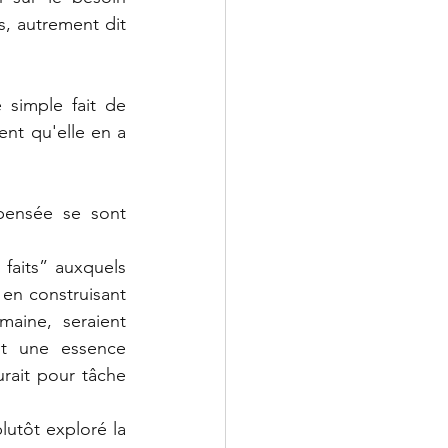
, autrement dit 
simple fait de 
nt qu'elle en a 
pensée se sont 
faits” auxquels 
en construisant 
aine, seraient 
it une essence 
urait pour tâche 
lutôt exploré la 