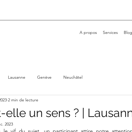
A propos
Services
Blo
Lausanne
Genève
Neuchâtel
 2023
2 min de lecture
t-elle un sens ? | Lausan
c. 2023
 le vif du sujet, un participant attire notre attentio