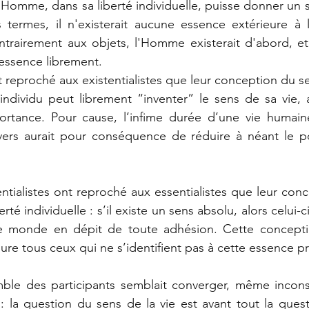
l’Homme, dans sa liberté individuelle, puisse donner un s
 termes, il n'existerait aucune essence extérieure à l'
ntrairement aux objets, l'Homme existerait d'abord, et 
essence librement.
nt reproché aux existentialistes que leur conception du s
 individu peut librement “inventer” le sens de sa vie, a
ortance. Pour cause, l’infime durée d’une vie humain
vers aurait pour conséquence de réduire à néant le pou
tentialistes ont reproché aux essentialistes que leur conc
rté individuelle : s’il existe un sens absolu, alors celui-c
 le monde en dépit de toute adhésion. Cette concept
clure tous ceux qui ne s’identifient pas à cette essence 
mble des participants semblait converger, même incons
la question du sens de la vie est avant tout la quest