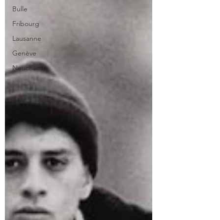
Bulle
Fribourg
Lausanne
Genève
Neuchâtel