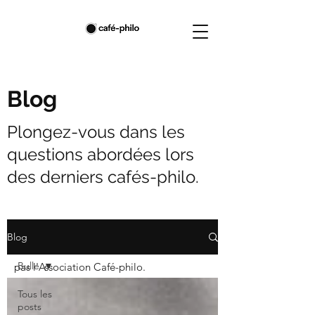
Blog
Plongez-vous dans les
questions abordées lors
des derniers cafés-philo.
Les textes ci-dessous sont l'exclusive
Blog
propriété de leurs auteurs et n'engagent
Bulle
pas l'Association Café-philo.
Tous les
posts