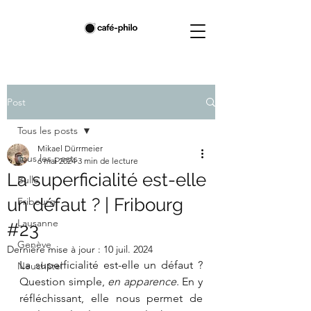
Post
Tous les posts
Mikael Dürrmeier
Tous les posts
6 mai 2024
3 min de lecture
La superficialité est-elle
Bulle
un défaut ? | Fribourg
Fribourg
Lausanne
#23
Genève
Dernière mise à jour :
10 juil. 2024
La superficialité est-elle un défaut ?
Neuchâtel
Question simple, 
en apparence
. En y 
réfléchissant, elle nous permet de 