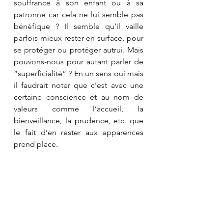
souffrance à son enfant ou à sa 
patronne car cela ne lui semble pas 
bénéfique ? Il semble qu’il vaille 
parfois mieux rester en surface, pour 
se protéger ou protéger autrui. Mais 
pouvons-nous pour autant parler de 
“superficialité” ? En un sens oui mais 
il faudrait noter que c’est avec une 
certaine conscience et au nom de 
valeurs comme l’accueil, la 
bienveillance, la prudence, etc. que 
le fait d’en rester aux apparences 
prend place.
Une superficialité qui aurait ses 
raisons d’être car les apparences 
seraient alors à nouveau au service 
de quelque chose de plus grand, 
trompeuses mais à raison. Voilà qui 