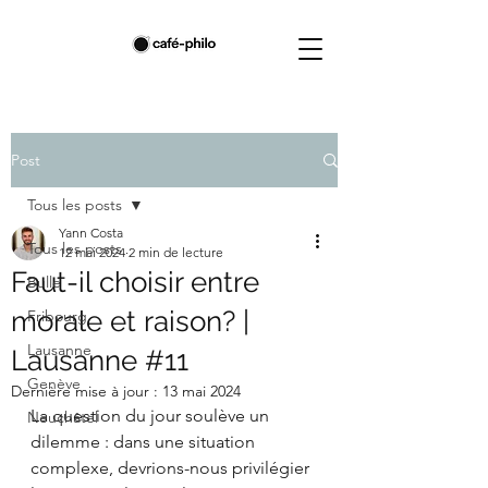
Post
Tous les posts
Yann Costa
Tous les posts
12 mai 2024
2 min de lecture
Faut-il choisir entre
Bulle
morale et raison? |
Fribourg
Lausanne
Lausanne #11
Genève
Dernière mise à jour :
13 mai 2024
La question du jour soulève un 
Neuchâtel
dilemme : dans une situation 
complexe, devrions-nous privilégier 